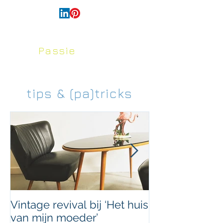
français
Passie
voor
Huis en Tuin
tips & (pa)tricks
Vintage revival bij ‘Het huis
Uniek doorvoe
van mijn moeder’
ArtByNans