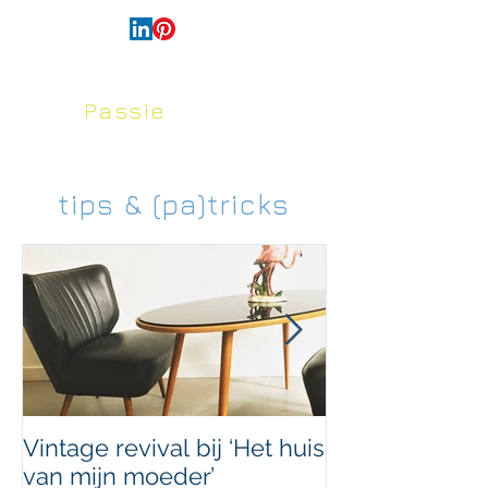
français
Passie
voor
Huis en Tuin
tips & (pa)tricks
Vintage revival bij ‘Het huis
Uniek doorvoe
van mijn moeder’
ArtByNans