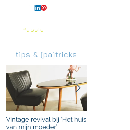
français
Passie
voor
Huis en Tuin
tips & (pa)tricks
Vintage revival bij ‘Het huis
Uniek doorvoe
van mijn moeder’
ArtByNans