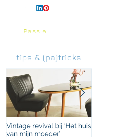
français
Passie
voor
Huis en Tuin
tips & (pa)tricks
Vintage revival bij ‘Het huis
Uniek doorvoe
van mijn moeder’
ArtByNans