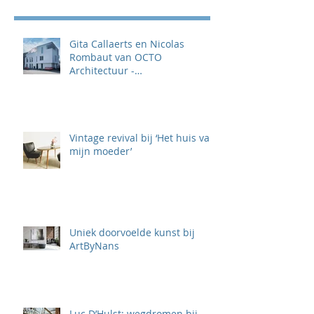
Gita Callaerts en Nicolas
Rombaut van OCTO
Architectuur -
‘TOTAALPROJECTEN KLAAR
VOOR DE TOEKOMST'
Vintage revival bij ‘Het huis van
mijn moeder’
Uniek doorvoelde kunst bij
ArtByNans
Luc D’Hulst: wegdromen bij