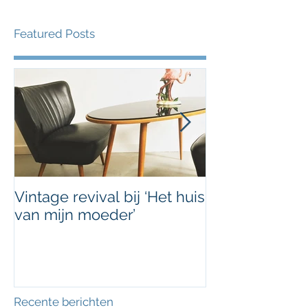
Featured Posts
Vintage revival bij ‘Het huis
Uniek doorvoe
van mijn moeder’
ArtByNans
Recente berichten