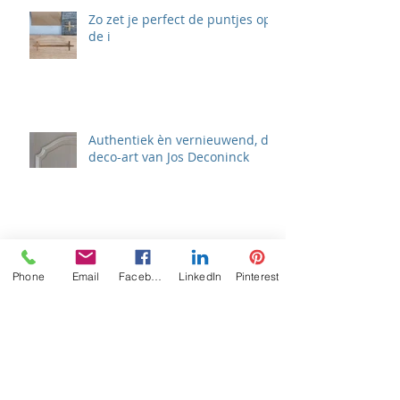
Zo zet je perfect de puntjes op
de i
Authentiek èn vernieuwend, de
deco-art van Jos Deconinck
Nu ook eco-zwembaden ‘puur
natuur’ bij Eenzwemvijver.be
Phone
Email
Facebook
LinkedIn
Pinterest
Archief
september 2023
(1)
1 post