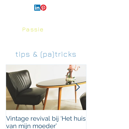
français
Passie
voor
Huis en Tuin
tips & (pa)tricks
Vintage revival bij ‘Het huis
Uniek doorvoe
van mijn moeder’
ArtByNans