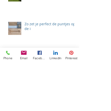
Zo zet je perfect de puntjes op
de i
Authentiek èn vernieuwend, de
Phone
Email
Facebook
LinkedIn
Pinterest
deco-art van Jos Deconinck
Nu ook eco-zwembaden ‘puur
natuur’ bij Eenzwemvijver.be