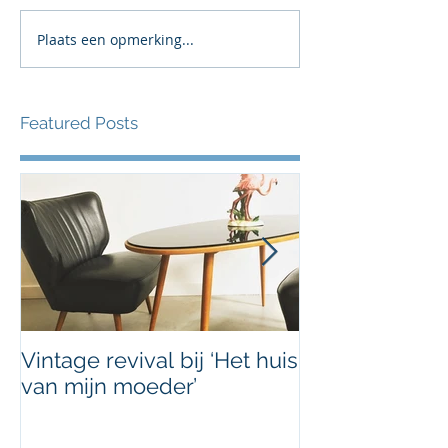
Plaats een opmerking...
Featured Posts
Vintage revival bij ‘Het huis
Uniek doorvoe
van mijn moeder’
ArtByNans