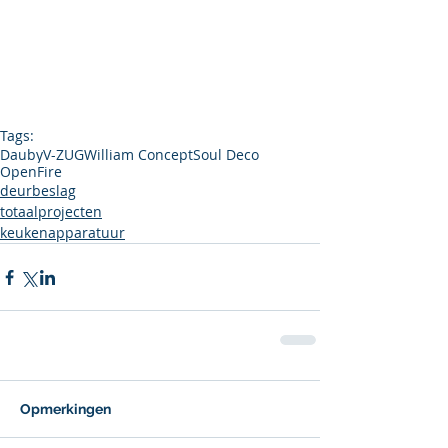
Tags:
Dauby
V-ZUG
William Concept
Soul Deco
OpenFire
deurbeslag
totaalprojecten
keukenapparatuur
Opmerkingen